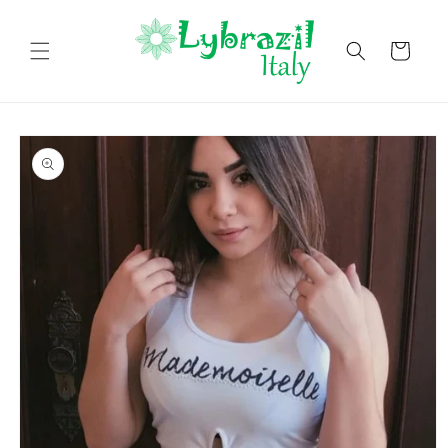
Vai
direttamente
ai contenuti
Carrello
Passa alle
informazioni
sul prodotto