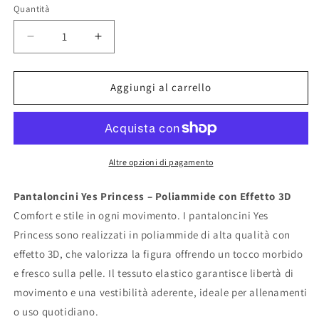
Quantità
Diminuisci
Aumenta
quantità
quantità
per
per
Pantaloncini
Pantaloncini
Aggiungi al carrello
Yes
Yes
Princess
Princess
3D
3D
Altre opzioni di pagamento
Pantaloncini Yes Princess – Poliammide con Effetto 3D
Comfort e stile in ogni movimento. I pantaloncini Yes
Princess sono realizzati in poliammide di alta qualità con
effetto 3D, che valorizza la figura offrendo un tocco morbido
e fresco sulla pelle. Il tessuto elastico garantisce libertà di
movimento e una vestibilità aderente, ideale per allenamenti
o uso quotidiano.