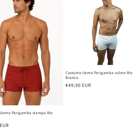
Costume Uomo Parigamba colore Rio
Branco
Prezzo
€49,90 EUR
di
listino
 Uomo Parigamba stampa Rio
 EUR