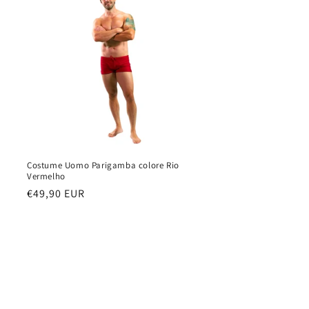
o
g
r
a
f
i
c
a
Costume Uomo Parigamba colore Rio
Vermelho
Prezzo
€49,90 EUR
di
listino