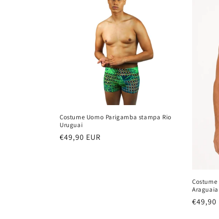
e
z
i
o
n
Costume Uomo Parigamba stampa Rio
Uruguai
e
Prezzo
€49,90 EUR
di
:
listino
Costume
Araguaia
Prezzo
€49,90
di