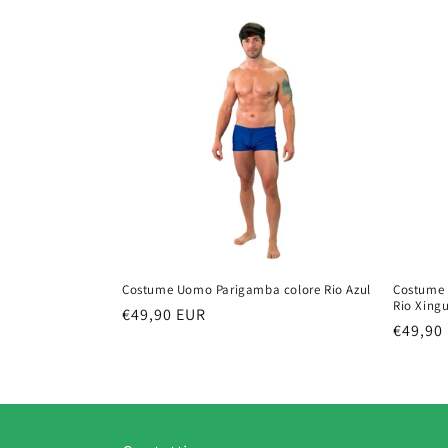
listino
Costume Uomo Parigamba colore Rio Azul
Costume 
Rio Xing
Prezzo
€49,90 EUR
Prezzo
€49,90
di
di
listino
listino