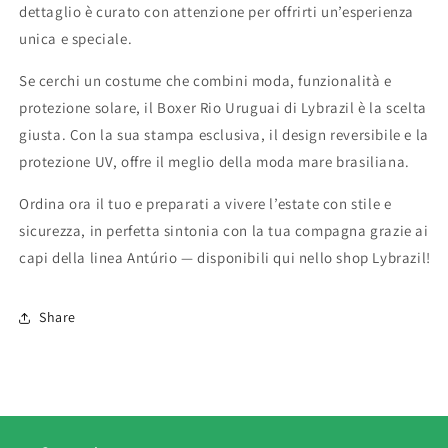
dettaglio
è
curato
con
attenzione
per
offrirti
un’esperienza
unica
e
speciale.
Se
cerchi
un
costume
che
combini
moda,
funzionalità
e
protezione
solare,
il
Boxer
Rio
Uruguai
di
Lybrazil
è
la
scelta
giusta.
Con
la
sua
stampa
esclusiva,
il
design
reversibile
e
la
protezione
UV,
offre
il
meglio
della
moda
mare
brasiliana.
Ordina
ora
il
tuo
e
preparati
a
vivere
l’estate
con
stile
e
sicurezza,
in
perfetta
sintonia
con
la
tua
compagna
grazie
ai
capi
della
linea
Antúrio —
disponibili
qui
nello
shop
Lybrazil!
Share