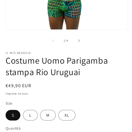
Apri
A
contenuti
c
multimediali
m
su
1
/
4
1
2
in
in
IL MIO NEGOZIO
finestra
fi
Costume Uomo Parigamba
modale
m
stampa Rio Uruguai
Prezzo
€49,90 EUR
di
Imposte incluse.
listino
Size
S
L
M
XL
Quantità