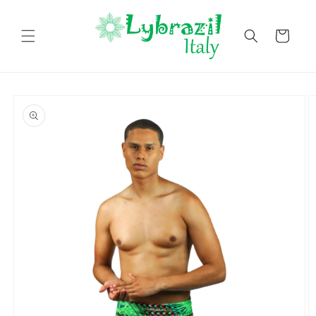
Vai
direttamente
ai contenuti
Carrello
Passa alle
informazioni
sul prodotto