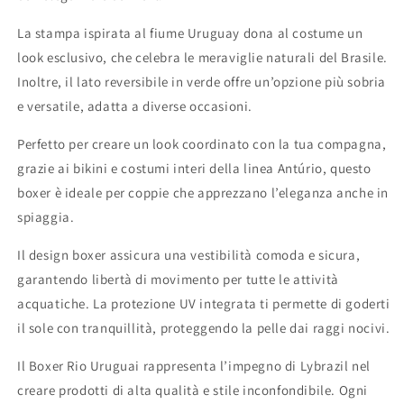
La
stampa
ispirata
al
fiume
Uruguay
dona
al
costume
un
look
esclusivo,
che
celebra
le
meraviglie
naturali
del
Brasile.
Inoltre,
il
lato
reversibile
in
verde
offre
un’opzione
più
sobria
e
versatile,
adatta
a
diverse
occasioni.
Perfetto
per
creare
un
look
coordinato
con
la
tua
compagna,
grazie
ai
bikini
e
costumi
interi
della
linea
Antúrio,
questo
boxer
è
ideale
per
coppie
che
apprezzano
l’eleganza
anche
in
spiaggia.
Il
design
boxer
assicura
una
vestibilità
comoda
e
sicura,
garantendo
libertà
di
movimento
per
tutte
le
attività
acquatiche.
La
protezione
UV
integrata
ti
permette
di
goderti
il
sole
con
tranquillità,
proteggendo
la
pelle
dai
raggi
nocivi.
Il
Boxer
Rio
Uruguai
rappresenta
l’impegno
di
Lybrazil
nel
creare
prodotti
di
alta
qualità
e
stile
inconfondibile.
Ogni