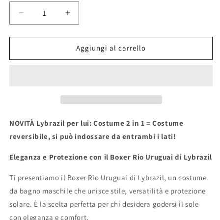
Diminuisci
Aumenta
quantità
quantità
per
per
Costume
Costume
Aggiungi al carrello
Uomo
Uomo
Parigamba
Parigamba
stampa
stampa
Rio
Rio
Uruguai
Uruguai
NOVITÀ
Lybrazil
per
lui:
Costume
2
in
1 =
Costume
reversibile,
si
può
indossare
da
entrambi
i
lati!
Eleganza
e
Protezione
con
il
Boxer
Rio
Uruguai
di
Lybrazil
Ti
presentiamo
il
Boxer
Rio
Uruguai
di
Lybrazil,
un
costume
da
bagno
maschile
che
unisce
stile,
versatilità
e
protezione
solare.
È
la
scelta
perfetta
per
chi
desidera
godersi
il
sole
con
eleganza
e
comfort.